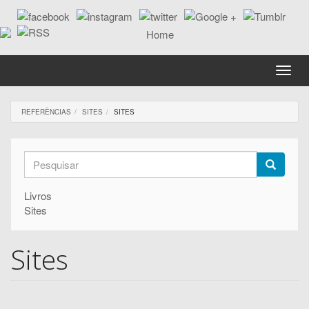
Passar
para
o
conteúdo
principal
Toggle
naviga
REFERÊNCIAS
SITES
SITES
Formulário
de
Pesquisar
Livros
pesquisa
Sites
Sites