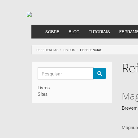
Passar
para
o
conteúdo
principal
SOBRE
BLOG
TUTORIAIS
FERRAM
REFERÊNCIAS
LIVROS
REFERÊNCIAS
Re
Formulário
de
Pesquisar
Livros
pesquisa
Mag
Sites
Brevem
Magnum