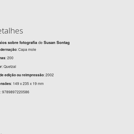
talhes
ios sobre fotografia
de
Susan Sontag
dernação
: Capa mole
nas
: 200
r
: Quetzal
de edição ou reimpressão
: 2002
ensões
: 149 x 235 x 19 mm
N
: 9789897220586