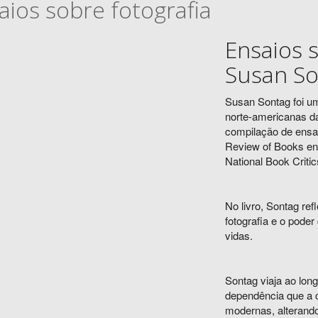
aios sobre fotografia
Ensaios 
Susan So
Susan Sontag foi um
norte-americanas da
compilação de ensai
Review of Books ent
National Book Criti
No livro, Sontag refl
fotografia e o pod
vidas.
Sontag viaja ao long
dependência que a c
modernas, alterando