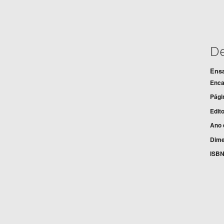
De
Ensa
Enca
Pági
Edito
Ano 
Dim
ISB