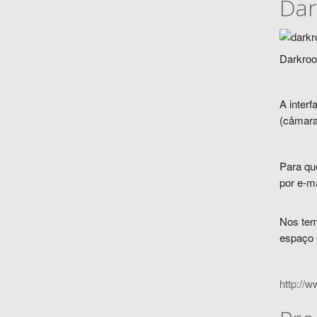
Dar
Darkroo
A interf
(câmara 
Para qu
por e-ma
Nos temp
espaço 
http://