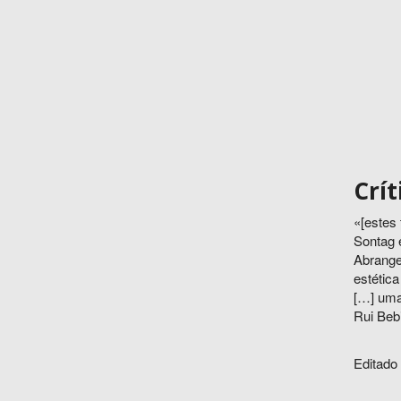
Crít
«[estes 
Sontag e
Abrangen
estética
[…] uma
Rui Beb
Editado