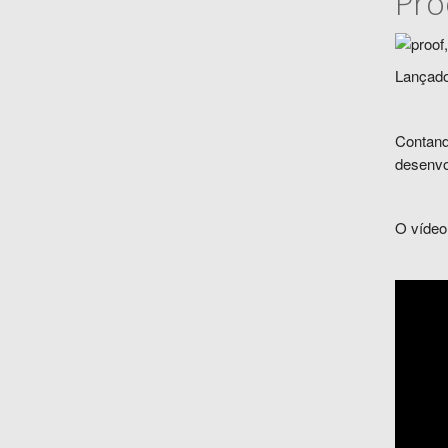
Pro
Lançado
Contand
desenvo
O vídeo 