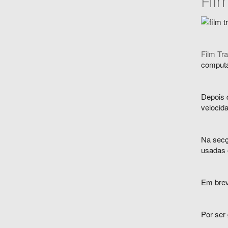
Fil
Film Tr
computa
Depois d
velocida
Na secçã
usadas 
Em breve
Por ser 