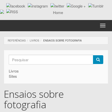
Passar
para
o
conteúdo
principal
Toggle
naviga
REFERÊNCIAS
LIVROS
ENSAIOS SOBRE FOTOGRAFIA
Formulário
de
Pesquisar
Livros
pesquisa
Sites
Ensaios sobre
fotografia