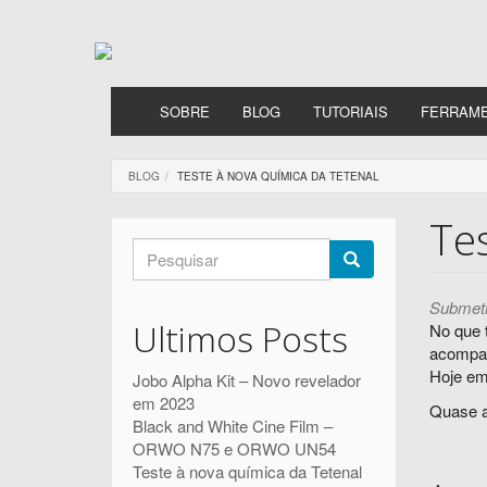
Passar
para
o
conteúdo
principal
SOBRE
BLOG
TUTORIAIS
FERRAM
BLOG
TESTE À NOVA QUÍMICA DA TETENAL
Te
Formulário
de
Pesquisar
Submeti
pesquisa
Ultimos Posts
No que t
acompan
Hoje em
Jobo Alpha Kit – Novo revelador
em 2023
Quase a
Black and White Cine Film –
ORWO N75 e ORWO UN54
Teste à nova química da Tetenal