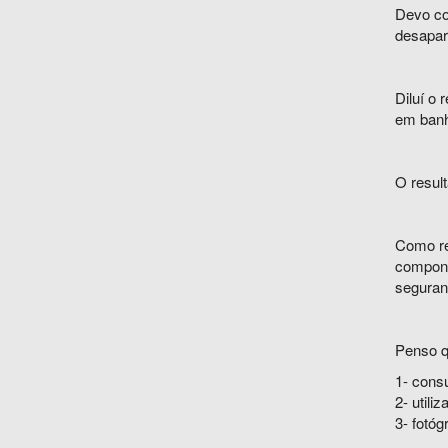
Devo co
desapar
Diluí o 
em banh
O result
Como re
compone
seguranç
Penso qu
1- cons
2- utili
3- fotóg