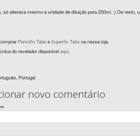
 só alterava mesmo a unidade de diluição para 250ml. ;) De resto, u
comprar
Parvofin Tabs
e
Superfix Tabs
na nossa loja.
cnica do revelador disponivel
aqui
.
rtuguês, Portugal
cionar novo comentário
me