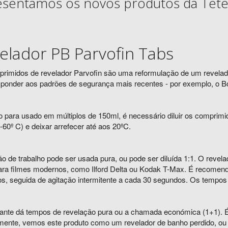
sentamos os novos produtos da Tete
elador PB Parvofin Tabs
rimidos de revelador Parvofin são uma reformulação de um revelador
sponder aos padrões de segurança mais recentes - por exemplo, o Bor
 para usado em múltiplos de 150ml, é necessário diluir os comprim
-60º C) e deixar arrefecer até aos 20ºC.
o de trabalho pode ser usada pura, ou pode ser diluída 1:1. O revela
ra filmes modernos, como Ilford Delta ou Kodak T-Max. É recomend
s, seguida de agitação intermitente a cada 30 segundos. Os tempos 
cante dá tempos de revelação pura ou a chamada económica (1+1). É p
ente, vemos este produto como um revelador de banho perdido, ou sej