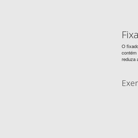
Fix
O fixad
contém 2
reduza a
Exem