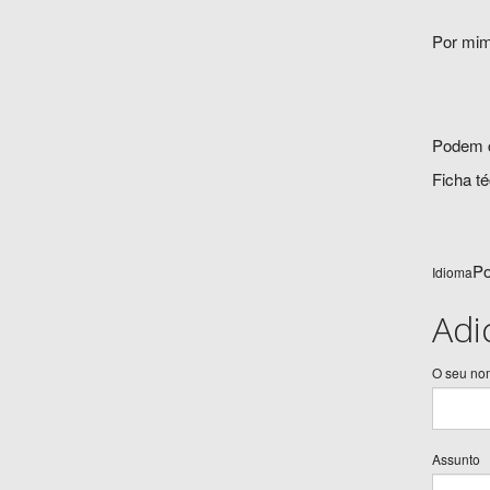
Por mim,
Podem 
Ficha té
Po
Idioma
Adi
O seu no
Assunto