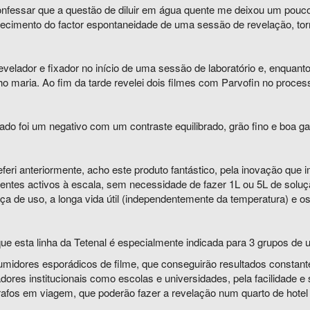
nfessar que a questão de diluir em água quente me deixou um pouco
ecimento do factor espontaneidade de uma sessão de revelação, tor
revelador e fixador no início de uma sessão de laboratório e, enquanto
o maria. Ao fim da tarde revelei dois filmes com Parvofin no proc
ado foi um negativo com um contraste equilibrado, grão fino e boa g
feri anteriormente, acho este produto fantástico, pela inovação que
ntes activos à escala, sem necessidade de fazer 1L ou 5L de soluç
a de uso, a longa vida útil (independentemente da temperatura) e os
e esta linha da Tetenal é especialmente indicada para 3 grupos de u
umidores esporádicos de filme, que conseguirão resultados constant
zadores institucionais como escolas e universidades, pela facilidade 
rafos em viagem, que poderão fazer a revelação num quarto de hotel 