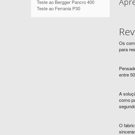
Apre
Teste ao Bergger Pancro 400
Teste ao Ferrania P30
Rev
Os comp
para re
Pensado
entre 50
A soluçã
como pa
segundo
O fabri
sinceram