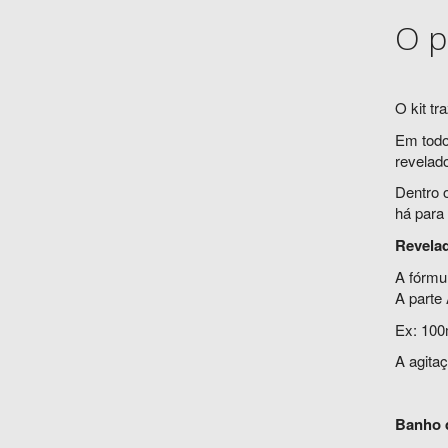
O p
O kit tr
Em todo
revelado
Dentro o
há para
Revela
A fórmu
A parte 
Ex: 100
A agitaç
Banho 