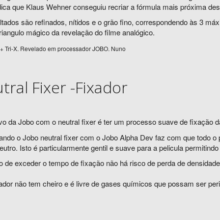
dica que Klaus Wehner conseguiu recriar a fórmula mais próxima de
ltados são refinados, nítidos e o grão fino, correspondendo às 3 má
triangulo mágico da revelação do filme analógico.
+ Tri-X. Revelado em processador JOBO. Nuno
tral Fixer -Fixador
vo da Jobo com o neutral fixer é ter um processo suave de fixação da 
ndo o Jobo neutral fixer com o Jobo Alpha Dev faz com que todo o 
eutro. Isto é particularmente gentil e suave para a pelicula permitindo
 de exceder o tempo de fixação não há risco de perda de densidade 
xador não tem cheiro e é livre de gases químicos que possam ser per