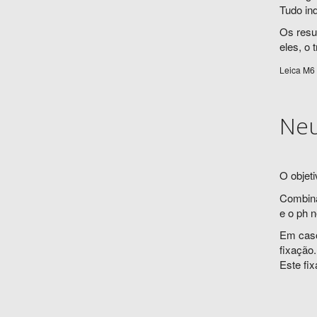
Tudo in
Os resu
eles, o 
Leica M6 
Neu
O objeti
Combina
e o ph n
Em caso
fixação.
Este fi