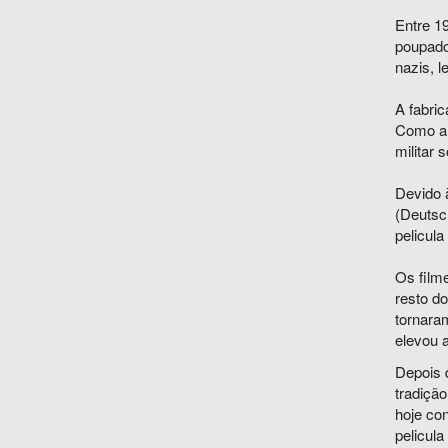
Entre 1
poupado
nazis, 
A fabri
Como a 
militar 
Devido à
(Deutsc
pelicula
Os film
resto d
tornara
elevou a
Depois 
tradiçã
hoje co
pelicula