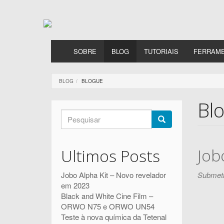
Passar
para
o
conteúdo
principal
SOBRE
BLOG
TUTORIAIS
FERRAM
BLOG
BLOGUE
Bl
Formulário
de
Pesquisar
pesquisa
Job
Ultimos Posts
Submeti
Jobo Alpha Kit – Novo revelador
em 2023
Black and White Cine Film –
ORWO N75 e ORWO UN54
Teste à nova química da Tetenal