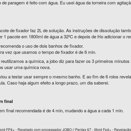
 de paragem é feito com água. Eu usei água da torneira com agitaçã
cote de fixador faz 2L de solução. As instruções de dissolução tam
r 1 pacote em 1800ml de água a 32ºC e depois de frio adicionar o res
recomenda o uso de dois banhos de fixador.
ira vez que usamos o tempo de fixador é de 6 min.
reutilizamos a química, a jobo diz para fazer os 3 primeiros minuto
os usar uma química nova.
stou a testar usar sempre o mesmo banho. E ao fim de 6 rolos revela
ula. Caso haja algum efeito a longo prazo, um dia saberei.
 final
em final recomendada é de 4 min, mudando a água a cada 1 min.
lford FP4+ - Revelado com processador JOBO // Pentax 67 - Ilford Fp4+ - Revelaçã