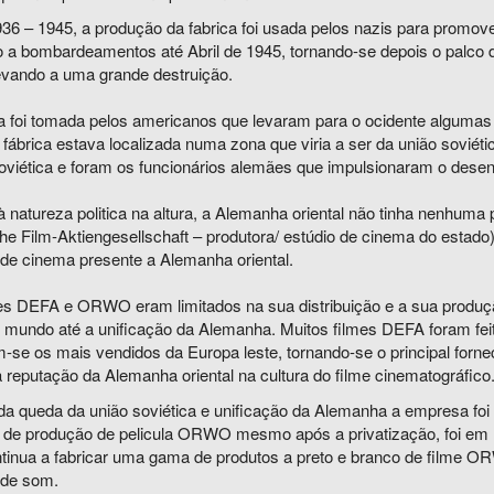
936 – 1945, a produção da fabrica foi usada pelos nazis para promov
 a bombardeamentos até Abril de 1945, tornando-se depois o palco d
levando a uma grande destruição.
ca foi tomada pelos americanos que levaram para o ocidente algumas
fábrica estava localizada numa zona que viria a ser da união soviét
soviética e foram os funcionários alemães que impulsionaram o desen
 natureza politica na altura, a Alemanha oriental não tinha nenhuma
he Film-Aktiengesellschaft – produtora/ estúdio de cinema do estado
 de cinema presente a Alemanha oriental.
es DEFA e ORWO eram limitados na sua distribuição e a sua produç
o mundo até a unificação da Alemanha. Muitos filmes DEFA foram fe
m-se os mais vendidos da Europa leste, tornando-se o principal for
 reputação da Alemanha oriental na cultura do filme cinematográfico
da queda da união soviética e unificação da Alemanha a empresa foi
o de produção de pelicula ORWO mesmo após a privatização, foi em 
ntinua a fabricar uma gama de produtos a preto e branco de filme 
 de som.