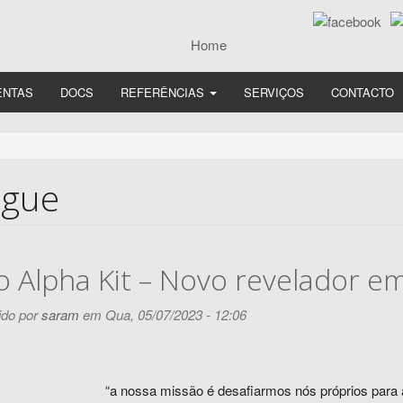
ENTAS
DOCS
REFERÊNCIAS
SERVIÇOS
CONTACTO
ogue
o Alpha Kit – Novo revelador e
do por
saram
em Qua, 05/07/2023 - 12:06
“a nossa missão é desafiarmos nós próprios para