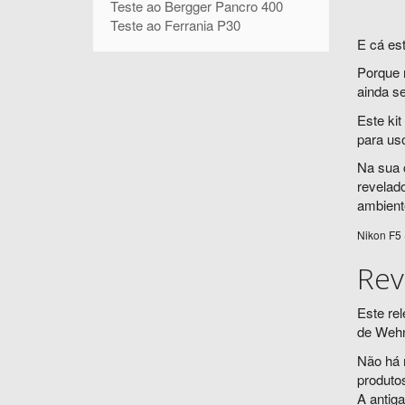
Teste ao Bergger Pancro 400
Teste ao Ferrania P30
E cá est
Porque 
ainda se
Este kit
para us
Na sua 
revelad
ambient
Nikon F5 
Rev
Este re
de Wehn
Não há 
produto
A antig