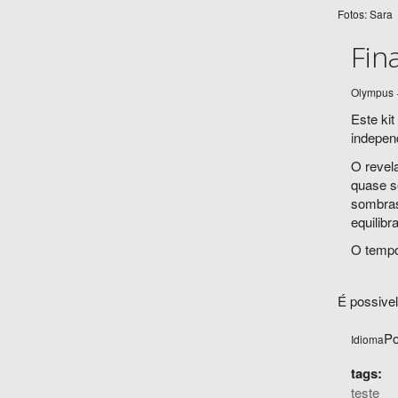
Fotos: Sara
Fin
Olympus 
Este kit
independ
O revel
quase s
sombras
equilibr
O tempo
É possive
Po
Idioma
tags:
teste