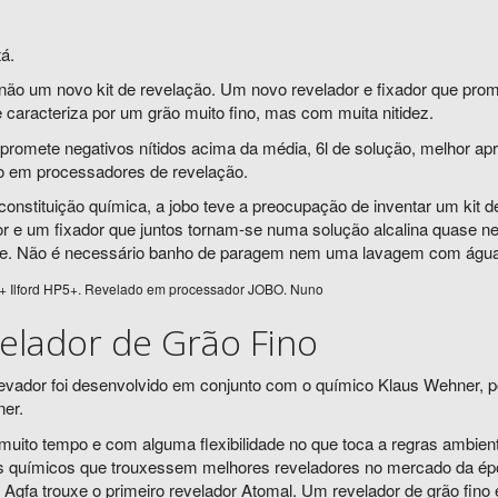
á.
não um novo kit de revelação. Um novo revelador e fixador que prome
 caracteriza por um grão muito fino, mas com muita nitidez.
 promete negativos nítidos acima da média, 6l de solução, melhor apr
o em processadores de revelação.
constituição química, a jobo teve a preocupação de inventar um kit
or e um fixador que juntos tornam-se numa solução alcalina quase ne
e. Não é necessário banho de paragem nem uma lavagem com água cor
+ Ilford HP5+. Revelado em processador JOBO. Nuno
elador de Grão Fino
levador foi desenvolvido em conjunto com o químico Klaus Wehner, 
er.
muito tempo e com alguma flexibilidade no que toca a regras ambien
s químicos que trouxessem melhores reveladores no mercado da ép
a Agfa trouxe o primeiro revelador Atomal. Um revelador de grão fin