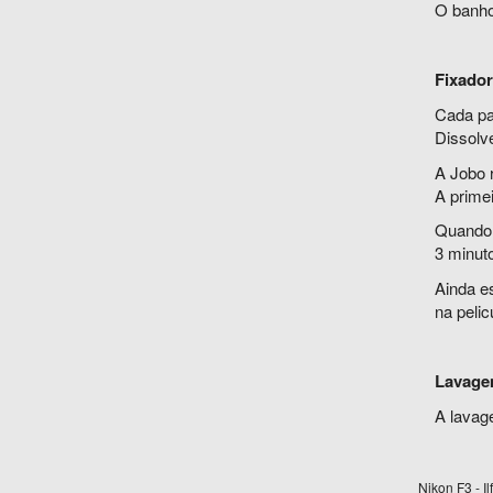
O banho
Fixador
Cada pa
Dissolve
A Jobo 
A prime
Quando 
3 minut
Ainda e
na pelic
Lavagem
A lavag
Nikon F3 - I