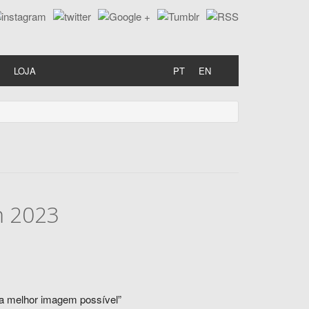
LOJA
PT
EN
m 2023
 a melhor imagem possível”