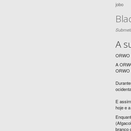
jobo
Bla
Submeti
A s
ORWO si
A ORWO 
ORWO er
Durante
ocidenta
E assim
hoje e 
Enquanto
(Afgacol
branco 