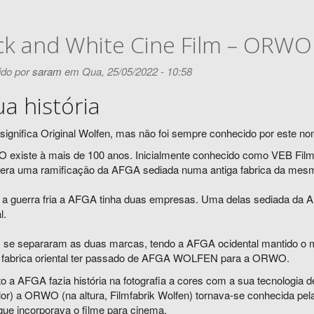
ck and White Cine Film – OR
do por
saram
em Qua, 25/05/2022 - 10:58
ua história
gnifica Original Wolfen, mas não foi sempre conhecido por este no
existe à mais de 100 anos. Inicialmente conhecido como VEB Filmf
a uma ramificação da AFGA sediada numa antiga fabrica da mesm
 a guerra fria a AFGA tinha duas empresas. Uma delas sediada da A
l.
 se separaram as duas marcas, tendo a AFGA ocidental mantido 
a fabrica oriental ter passado de AFGA WOLFEN para a ORWO.
 a AFGA fazia história na fotografia a cores com a sua tecnologia d
or) a ORWO (na altura, Filmfabrik Wolfen) tornava-se conhecida pela
que incorporava o filme para cinema.