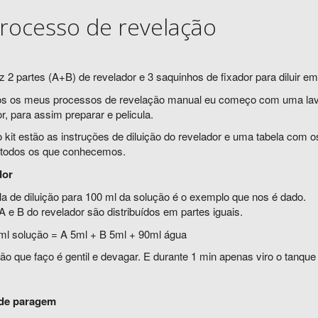
rocesso de revelação
az 2 partes (A+B) de revelador e 3 saquinhos de fixador para diluir e
s os meus processos de revelação manual eu começo com uma lava
r, para assim preparar e pelicula.
 kit estão as instruções de diluição do revelador e uma tabela com 
 todos os que conhecemos.
dor
la de diluição para 100 ml da solução é o exemplo que nos é dado.
A e B do revelador são distribuídos em partes iguais.
ml solução = A 5ml + B 5ml + 90ml água
ão que faço é gentil e devagar. E durante 1 min apenas viro o tanqu
de paragem