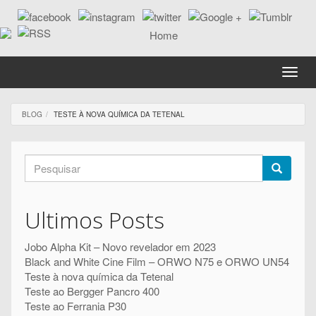
Passar
para
o
conteúdo
principal
Toggle
naviga
BLOG
TESTE À NOVA QUÍMICA DA TETENAL
Formulário
de
Pesquisar
pesquisa
Ultimos Posts
Jobo Alpha Kit – Novo revelador em 2023
Black and White Cine Film – ORWO N75 e ORWO UN54
Teste à nova química da Tetenal
Teste ao Bergger Pancro 400
Teste ao Ferrania P30