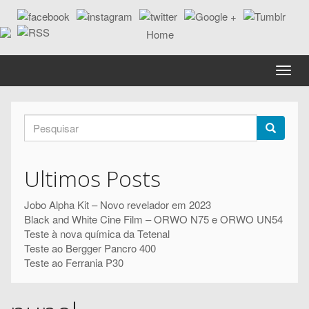
Passar
para
o
conteúdo
principal
Toggle
naviga
Formulário
de
Pesquisar
pesquisa
Ultimos Posts
Jobo Alpha Kit – Novo revelador em 2023
Black and White Cine Film – ORWO N75 e ORWO UN54
Teste à nova química da Tetenal
Teste ao Bergger Pancro 400
Teste ao Ferrania P30