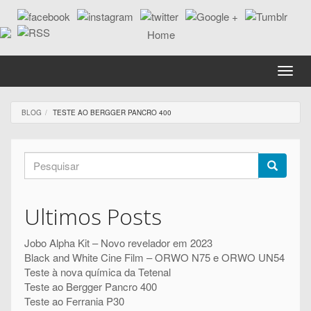
Passar
para
o
conteúdo
principal
Toggle
naviga
BLOG
TESTE AO BERGGER PANCRO 400
Formulário
de
Pesquisar
pesquisa
Ultimos Posts
Jobo Alpha Kit – Novo revelador em 2023
Black and White Cine Film – ORWO N75 e ORWO UN54
Teste à nova química da Tetenal
Teste ao Bergger Pancro 400
Teste ao Ferrania P30