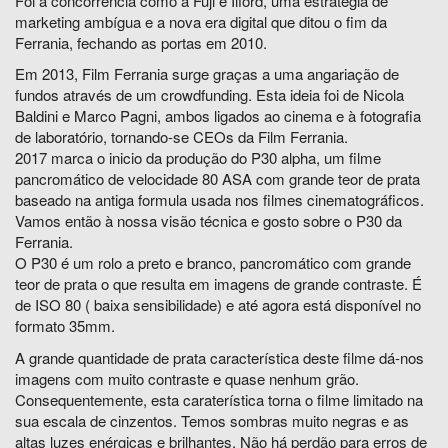
Foi a concorrência como a Fuji e Ilford, uma estratégia de
marketing ambígua e a nova era digital que ditou o fim da
Ferrania, fechando as portas em 2010.
Em 2013, Film Ferrania surge graças a uma angariação de
fundos através de um crowdfunding. Esta ideia foi de Nicola
Baldini e Marco Pagni, ambos ligados ao cinema e à fotografia
de laboratório, tornando-se CEOs da Film Ferrania.
2017 marca o inicio da produção do P30 alpha, um filme
pancromático de velocidade 80 ASA com grande teor de prata
baseado na antiga formula usada nos filmes cinematográficos.
Vamos então à nossa visão técnica e gosto sobre o P30 da
Ferrania.
O P30 é um rolo a preto e branco, pancromático com grande
teor de prata o que resulta em imagens de grande contraste. É
de ISO 80 ( baixa sensibilidade) e até agora está disponível no
formato 35mm.
A grande quantidade de prata característica deste filme dá-nos
imagens com muito contraste e quase nenhum grão.
Consequentemente, esta caraterística torna o filme limitado na
sua escala de cinzentos. Temos sombras muito negras e as
altas luzes enérgicas e brilhantes. Não há perdão para erros de