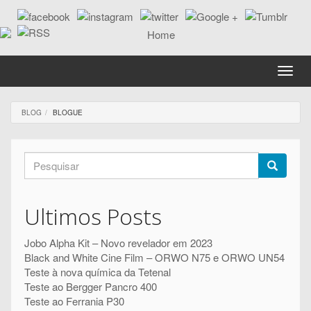
Passar
para
o
conteúdo
principal
Toggle
naviga
BLOG
BLOGUE
Formulário
de
Pesquisar
pesquisa
Ultimos Posts
Jobo Alpha Kit – Novo revelador em 2023
Black and White Cine Film – ORWO N75 e ORWO UN54
Teste à nova química da Tetenal
Teste ao Bergger Pancro 400
Teste ao Ferrania P30