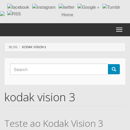
Skip
to
main
content
Toggle
naviga
BLOG
KODAK VISION 3
Search
form
Search
kodak vision 3
Teste ao Kodak Vision 3