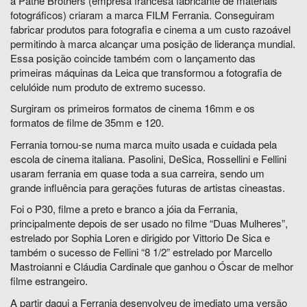
a Pathé Brothers (empresa francesa fabricante de materiais
fotográficos) criaram a marca FILM Ferrania. Conseguiram
fabricar produtos para fotografia e cinema a um custo razoável
permitindo à marca alcançar uma posição de liderança mundial.
Essa posição coincide também com o lançamento das
primeiras máquinas da Leica que transformou a fotografia de
celulóide num produto de extremo sucesso.
Surgiram os primeiros formatos de cinema 16mm e os
formatos de filme de 35mm e 120.
Ferrania tornou-se numa marca muito usada e cuidada pela
escola de cinema italiana. Pasolini, DeSica, Rossellini e Fellini
usaram ferrania em quase toda a sua carreira, sendo um
grande influência para gerações futuras de artistas cineastas.
Foi o P30, filme a preto e branco a jóia da Ferrania,
principalmente depois de ser usado no filme “Duas Mulheres”,
estrelado por Sophia Loren e dirigido por Vittorio De Sica e
também o sucesso de Fellini “8 1/2” estrelado por Marcello
Mastroianni e Cláudia Cardinale que ganhou o Óscar de melhor
filme estrangeiro.
A partir daqui a Ferrania desenvolveu de imediato uma versão