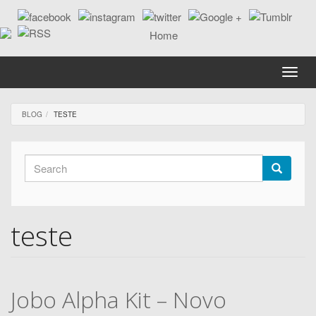
Skip
to
main
content
Toggle
naviga
BLOG
TESTE
Search
form
Search
teste
Jobo Alpha Kit – Novo