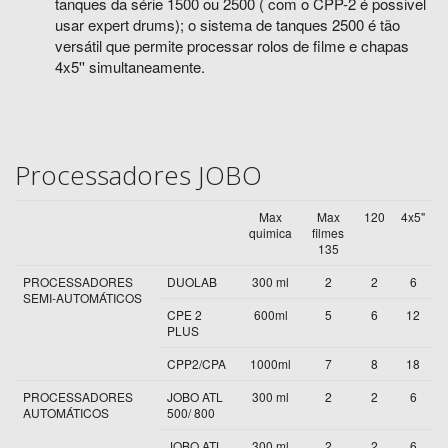
tanques da série 1500 ou 2500 ( com o CPP-2 é possivel
usar expert drums); o sistema de tanques 2500 é tão
versátil que permite processar rolos de filme e chapas
4x5'' simultaneamente.
Processadores JOBO
Max
Max
120
4x5"
quimica
filmes
135
PROCESSADORES
DUOLAB
300 ml
2
2
6
SEMI-AUTOMÁTICOS
CPE 2
600ml
5
6
12
PLUS
CPP2/CPA
1000ml
7
8
18
PROCESSADORES
JOBO ATL
300 ml
2
2
6
AUTOMÁTICOS
500/ 800
JOBO ATL
300 ml
2
2
6