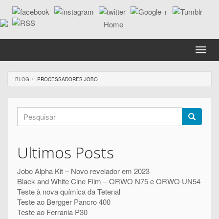
Passar
para
o
conteúdo
principal
Toggle
naviga
BLOG
PROCESSADORES JOBO
Formulário
de
Pesquisar
pesquisa
Ultimos Posts
Jobo Alpha Kit – Novo revelador em 2023
Black and White Cine Film – ORWO N75 e ORWO UN54
Teste à nova química da Tetenal
Teste ao Bergger Pancro 400
Teste ao Ferrania P30