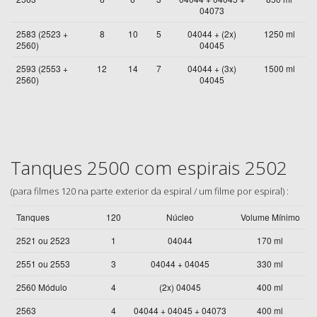
04073
2583 (2523 +
8
10
5
04044 + (2x)
1250 ml
2560)
04045
2593 (2553 +
12
14
7
04044 + (3x)
1500 ml
2560)
04045
Tanques 2500 com espirais 2502
(para filmes 120 na parte exterior da espiral / um filme por espiral) :
Tanques
120
Núcleo
Volume Mínimo
2521 ou 2523
1
04044
170 ml
2551 ou 2553
3
04044 + 04045
330 ml
2560 Módulo
4
(2x) 04045
400 ml
2563
4
04044 + 04045 + 04073
400 ml