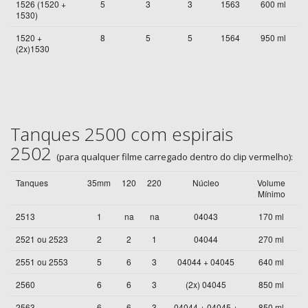
1526 (1520 +
5
3
3
1563
600 ml
1530)
1520 +
8
5
5
1564
950 ml
(2x)1530
Tanques 2500 com espirais
2502
(para qualquer filme carregado dentro do clip vermelho):
Tanques
35mm
120
220
Núcleo
Volume
Mínimo
2513
1
na
na
04043
170 ml
2521 ou 2523
2
2
1
04044
270 ml
2551 ou 2553
5
6
3
04044 + 04045
640 ml
2560
6
6
3
(2x) 04045
850 ml
2563
6
6
3
04044 + 04045 +
850 ml