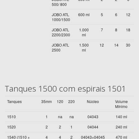
500/ 800
JOBO ATL
600 ml
5
6
12
1000/1500
JOBO ATL
1.000
7
8
18
2200/2300
ml
JOBO ATL
1.500
12
14
30
2500
ml
Tanques 1500 com espirais 1501
Tanques
35mm
120
220
Núcleo
Volume
Mínimo
1510
1
na
na
04043
140 ml
1520
2
2
1
04044
240 ml
1540 (1510 +
4
4
2
04043+04045
470 ml