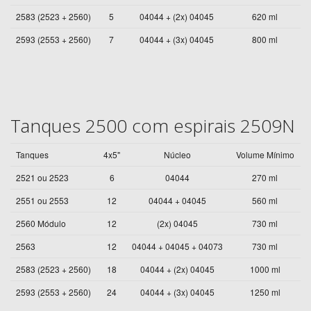
2583 (2523 + 2560)
5
04044 + (2x) 04045
620 ml
2593 (2553 + 2560)
7
04044 + (3x) 04045
800 ml
Tanques 2500 com espirais 2509N
Tanques
4x5"
Núcleo
Volume Mínimo
2521 ou 2523
6
04044
270 ml
2551 ou 2553
12
04044 + 04045
560 ml
2560 Módulo
12
(2x) 04045
730 ml
2563
12
04044 + 04045 + 04073
730 ml
2583 (2523 + 2560)
18
04044 + (2x) 04045
1000 ml
2593 (2553 + 2560)
24
04044 + (3x) 04045
1250 ml