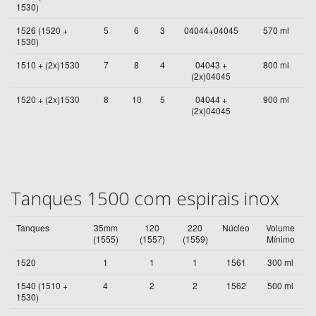
1530)
1526 (1520 +
5
6
3
04044+04045
570 ml
1530)
1510 + (2x)1530
7
8
4
04043 +
800 ml
(2x)04045
1520 + (2x)1530
8
10
5
04044 +
900 ml
(2x)04045
Tanques 1500 com espirais inox
Tanques
35mm
120
220
Núcleo
Volume
(1555)
(1557)
(1559)
Mínimo
1520
1
1
1
1561
300 ml
1540 (1510 +
4
2
2
1562
500 ml
1530)