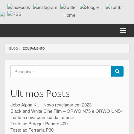
Passar
para
o
conteúdo
principal
Toggle
naviga
BLOG
EQUIPAMENTO
Formulário
de
Pesquisar
pesquisa
Ultimos Posts
Jobo Alpha Kit – Novo revelador em 2023
Black and White Cine Film – ORWO N75 e ORWO UN54
Teste à nova química da Tetenal
Teste ao Bergger Pancro 400
Teste ao Ferrania P30