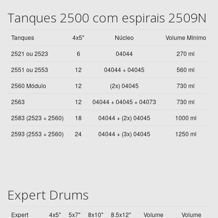
Tanques 2500 com espirais 2509N
Tanques
4x5"
Núcleo
Volume Mínimo
2521 ou 2523
6
04044
270 ml
2551 ou 2553
12
04044 + 04045
560 ml
2560 Módulo
12
(2x) 04045
730 ml
2563
12
04044 + 04045 + 04073
730 ml
2583 (2523 + 2560)
18
04044 + (2x) 04045
1000 ml
2593 (2553 + 2560)
24
04044 + (3x) 04045
1250 ml
Expert Drums
Expert
4x5"
5x7"
8x10"
8.5x12"
Volume
Volume