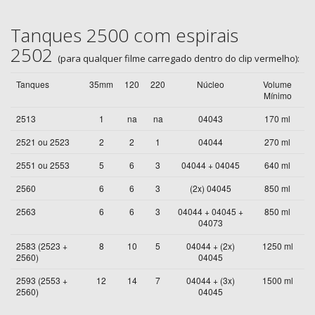
Tanques 2500 com espirais
2502
(para qualquer filme carregado dentro do clip vermelho):
Tanques
35mm
120
220
Núcleo
Volume
Mínimo
2513
1
na
na
04043
170 ml
2521 ou 2523
2
2
1
04044
270 ml
2551 ou 2553
5
6
3
04044 + 04045
640 ml
2560
6
6
3
(2x) 04045
850 ml
2563
6
6
3
04044 + 04045 +
850 ml
04073
2583 (2523 +
8
10
5
04044 + (2x)
1250 ml
2560)
04045
2593 (2553 +
12
14
7
04044 + (3x)
1500 ml
2560)
04045