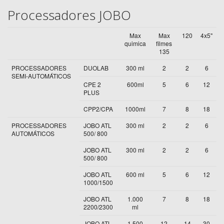
Processadores JOBO
Max
Max
120
4x5"
quimica
filmes
135
PROCESSADORES
DUOLAB
300 ml
2
2
6
SEMI-AUTOMÁTICOS
CPE 2
600ml
5
6
12
PLUS
CPP2/CPA
1000ml
7
8
18
PROCESSADORES
JOBO ATL
300 ml
2
2
6
AUTOMÁTICOS
500/ 800
JOBO ATL
300 ml
2
2
6
500/ 800
JOBO ATL
600 ml
5
6
12
1000/1500
JOBO ATL
1.000
7
8
18
2200/2300
ml
JOBO ATL
1.500
12
14
30