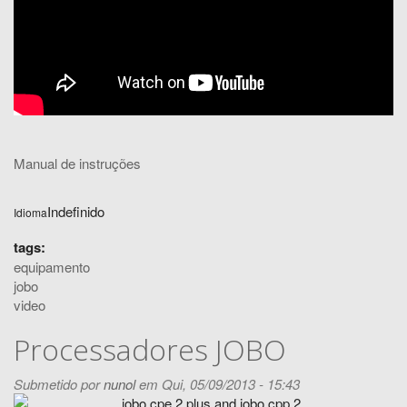
Manual de instruções
Indefinido
Idioma
tags:
equipamento
jobo
video
Processadores JOBO
Submetido por
nunol
em Qui, 05/09/2013 - 15:43