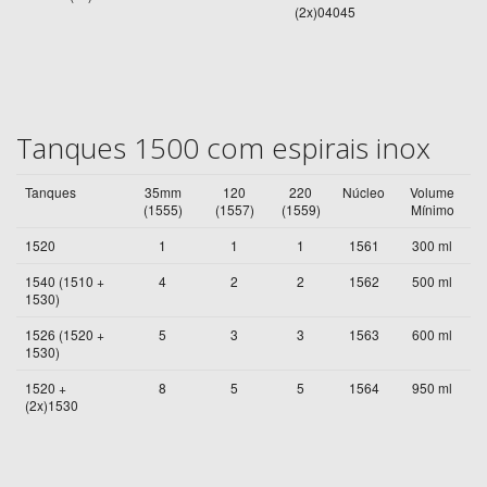
(2x)04045
Tanques 1500 com espirais inox
Tanques
35mm
120
220
Núcleo
Volume
(1555)
(1557)
(1559)
Mínimo
1520
1
1
1
1561
300 ml
1540 (1510 +
4
2
2
1562
500 ml
1530)
1526 (1520 +
5
3
3
1563
600 ml
1530)
1520 +
8
5
5
1564
950 ml
(2x)1530