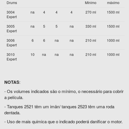
Drums
Mínimo
máximo
3004
na
4
4
4
270 ml
1500 ml
Expert
3005
na
5
5
na
330 ml
1500 ml
Expert
3006
6
6
na
na
210 ml
1000 ml
Expert
3010
10
na
na
na
210 ml
1000 ml
Expert
NOTAS
:
- Os volumes indicados são o mínimo, o necessário para cobrir
a película.
- Tanques 2521 têm um imãn/ tanques 2523 têm uma roda
dentada.
- Uso de mais quimica que o indicado poderá danificar o motor.