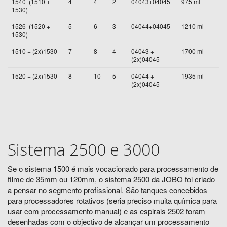
1540 (1510 +
4
4
2
04043+04045
975 ml
1530)
1526 (1520 +
5
6
3
04044+04045
1210 ml
1530)
1510 + (2x)1530
7
8
4
04043 +
1700 ml
(2x)04045
1520 + (2x)1530
8
10
5
04044 +
1935 ml
(2x)04045
Sistema 2500 e 3000
Se o sistema 1500 é mais vocacionado para processamento de
filme de 35mm ou 120mm, o sistema 2500 da JOBO foi criado
a pensar no segmento profissional. São tanques concebidos
para processadores rotativos (seria preciso muita química para
usar com processamento manual) e as espirais 2502 foram
desenhadas com o objectivo de alcançar um processamento