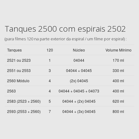
Tanques 2500 com espirais 2502
(para filmes 120 na parte exterior da espiral / um filme por espiral) :
Tanques
120
Núcleo
Volume Mínimo
2521 ou 2523
1
04044
170 ml
2551 ou 2553
3
04044 + 04045
330 ml
2560 Módulo
4
(2x) 04045
400 ml
2563
4
04044 + 04045 + 04073
400 ml
2583 (2523 + 2560)
5
04044 + (2x) 04045
620 ml
2593 (2553 + 2560)
7
04044 + (3x) 04045
800 ml