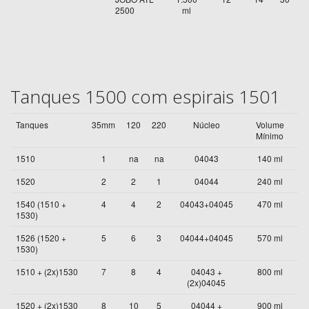
2500
ml
Tanques 1500 com espirais 1501
Tanques
35mm
120
220
Núcleo
Volume
Mínimo
1510
1
na
na
04043
140 ml
1520
2
2
1
04044
240 ml
1540 (1510 +
4
4
2
04043+04045
470 ml
1530)
1526 (1520 +
5
6
3
04044+04045
570 ml
1530)
1510 + (2x)1530
7
8
4
04043 +
800 ml
(2x)04045
1520 + (2x)1530
8
10
5
04044 +
900 ml