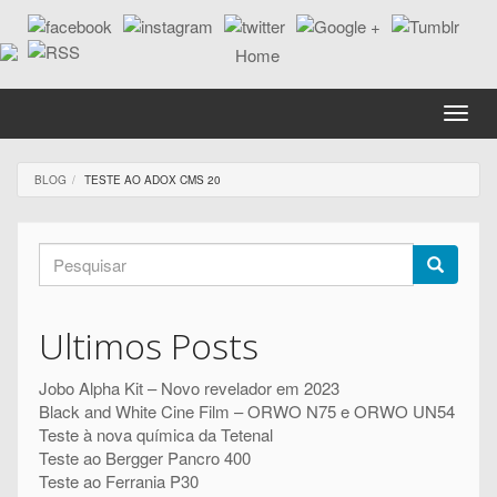
Passar
para
o
conteúdo
principal
Toggle
naviga
BLOG
TESTE AO ADOX CMS 20
Formulário
de
Pesquisar
pesquisa
Ultimos Posts
Jobo Alpha Kit – Novo revelador em 2023
Black and White Cine Film – ORWO N75 e ORWO UN54
Teste à nova química da Tetenal
Teste ao Bergger Pancro 400
Teste ao Ferrania P30