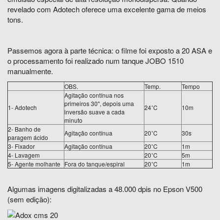
revelado com Adotech oferece uma excelente gama de meios
tons.
Passemos agora à parte técnica: o filme foi exposto a 20 ASA e
o processamento foi realizado num tanque JOBO 1510
manualmente.
OBS.
Temp.
Tempo
Agitação contínua nos
primeiros 30'', depois uma
1- Adotech
24˚C
10m
inversão suave a cada
minuto
2- Banho de
Agitação contínua
20˚C
30s
paragem ácido
3- Fixador
Agitação contínua
20˚C
1m
4- Lavagem
20˚C
5m
5- Agente molhante
Fora do tanque/espiral
20˚C
1m
Algumas imagens digitalizadas a 48.000 dpis no Epson V500
(sem edição):